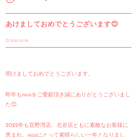
Q & A
あけましておめでとうございます😊
Access
2023-01-05
Contact
Gift Card
明けましておめでとうございます。
昨年もnicoをご愛顧頂き誠にありがとうございまし
た😊
2022年も宜野湾店、北谷店ともに素敵なお客様に
恵まれ、nicoにとって素晴らしい一年となりまし