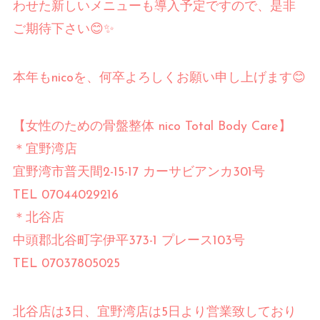
わせた新しいメニューも導入予定ですので、是非
ご期待下さい😊✨
本年もnicoを、何卒よろしくお願い申し上げます😊
【女性のための骨盤整体 nico Total Body Care】⠀
＊宜野湾店⠀
宜野湾市普天間2-15-17 カーサビアンカ301号⠀
TEL 07044029216⠀
＊北谷店⠀
中頭郡北谷町字伊平373-1 プレース103号
TEL 07037805025⠀
北谷店は3日、宜野湾店は5日より営業致しており