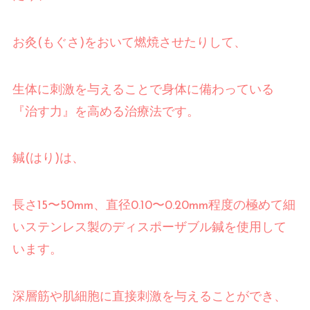
お灸
(
もぐさ
)
をおいて燃焼させたりして、
生体に刺激を与えることで身体に備わっている
『治す力』を高める治療法です。
鍼
(
はり
)
は、
長さ
15
〜
50mm
、直径
0.10
〜
0.20mm
程度の極めて細
いステンレス製のディスポーザブル鍼を使用して
います。
深層筋や肌細胞に直接刺激を与えることができ、