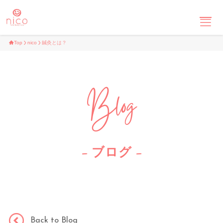
Top
nico
鍼灸とは？
Top
Blog
About
Menu
– ブログ –
School
Blog
Back to Blog