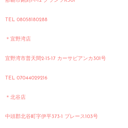
那覇市銘苅
1-1-12
グランツ
K301
TEL 08058180288
＊宜野湾店
⠀
宜野湾市普天間
2-15-17
カーサビアンカ
301
号
⠀
TEL 07044029216
＊北谷店
⠀
中頭郡北谷町字伊平
373-1
プレース
103
号